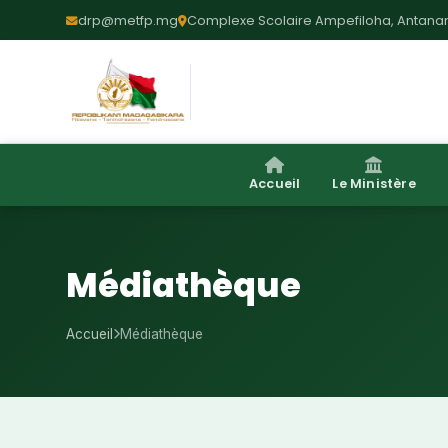
drp@metfp.mg
Complexe Scolaire Ampefiloha, Antanan
Accueil
Le Ministère
Médiathèque
Accueil
Médiathèque