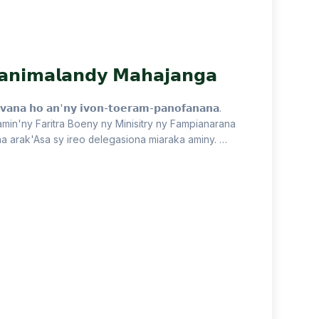
𝗻𝗶𝗺𝗮𝗹𝗮𝗻𝗱𝘆 𝗠𝗮𝗵𝗮𝗷𝗮𝗻𝗴𝗮
𝗼𝘃𝗮𝗻𝗮 𝗵𝗼 𝗮𝗻'𝗻𝘆 𝗶𝘃𝗼𝗻-𝘁𝗼𝗲𝗿𝗮𝗺-𝗽𝗮𝗻𝗼𝗳𝗮𝗻𝗮𝗻𝗮.
min'ny Faritra Boeny ny Minisitry ny Fampianarana
a arak'Asa sy ireo delegasiona miaraka aminy. …