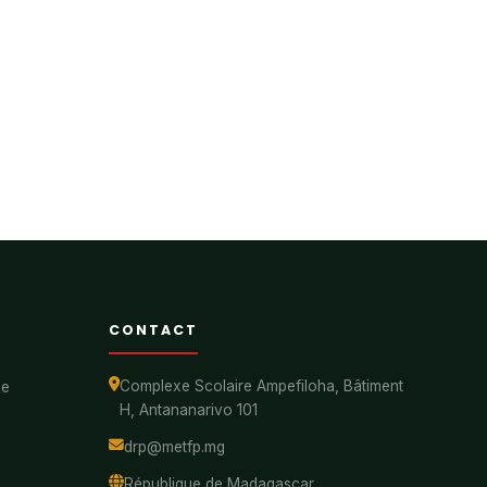
CONTACT
Complexe Scolaire Ampefiloha, Bâtiment
ue
H, Antananarivo 101
drp@metfp.mg
République de Madagascar