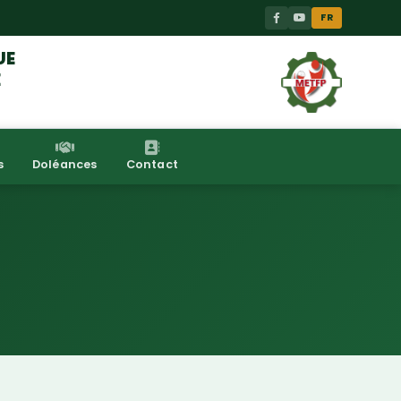
FR
UE
E
s
Doléances
Contact