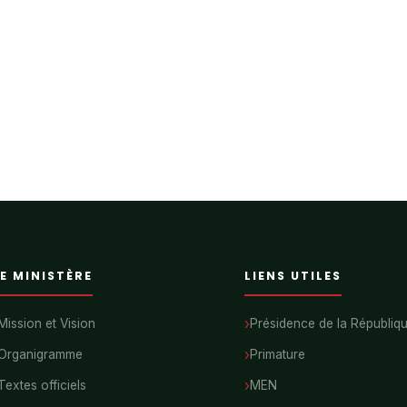
E MINISTÈRE
LIENS UTILES
Mission et Vision
Présidence de la Républiq
Organigramme
Primature
Textes officiels
MEN