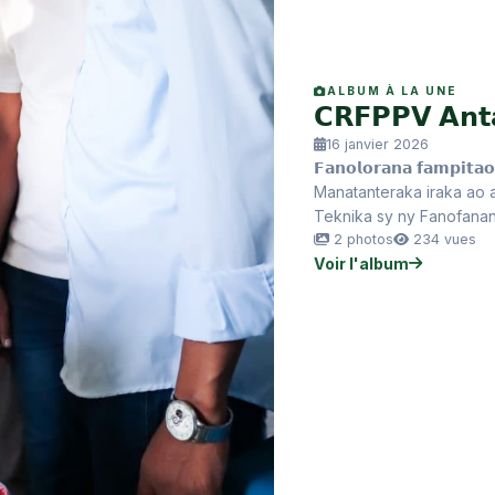
ALBUM À LA UNE
𝗖𝗥𝗙𝗣𝗣𝗩 𝗔𝗻𝘁
16 janvier 2026
𝗙𝗮𝗻𝗼𝗹𝗼𝗿𝗮𝗻𝗮 𝗳𝗮𝗺𝗽𝗶𝘁𝗮
Manatanteraka iraka ao a
Teknika sy ny Fanofanan
2 photos
234 vues
Voir l'album