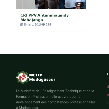
2
𝗖𝗥𝗙𝗣𝗣𝗩 𝗔𝗻𝘁𝗮𝗻𝗶𝗺𝗮𝗹𝗮𝗻𝗱𝘆
𝗠𝗮𝗵𝗮𝗷𝗮𝗻𝗴𝗮
16 janv. 2026
234
L
METFP
Madagascar
Le Ministère de l'Enseignement Technique et de la
Formation Professionnelle œuvre pour le
développement des compétences professionnelles
à Madagascar.