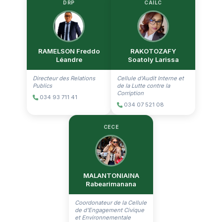
DRP
CAILC
RAMELSON Freddo
RAKOTOZAFY
Léandre
Soatoly Larissa
Directeur des Relations
Cellule d'Audit Interne et
Publics
de la Lutte contre la
Corription
034 93 711 41
034 07 521 08
CECE
MALANTONIAINA
Rabearimanana
Coordonateur de la Cellule
de d'Engagement Civique
et Environnementale