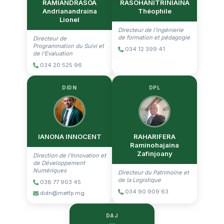
RAMIANDRASOA
RASOHANITRINIAINA
Andrianandraina
Théophile
Lionel
Directeur de l'ingénierie
de formation et pédagogie
Directeur de
Programmation du Suivi et
034 12 399 41
de l'Evaluation
034 20 525 96
DIDN
DPL
IANONA INNOCENT
RAHARIFERA
Raminohajaina
Zafinjoany
Direction de l'Innovation et
de Développement
Numériques
Directeur du Patrimoine et
de la Logistique
038 77 903 45
034 90 909 63
didn@metfp.mg
DAJ