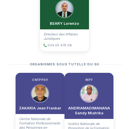
BEARY Lorenzo
Directeur des Affaires
Juridiques
034 05 478 08
ORGANISMES SOUS TUTELLE DU SG
CNFPPSH
INPF
ZAKARIA Jean Franker
ANDRIAMADIMANANA
Sandy Miatrika
Centre Nationale de
Formation Professionnelle
Institut Nationale de
des Personnes en
Promotion de la Formation