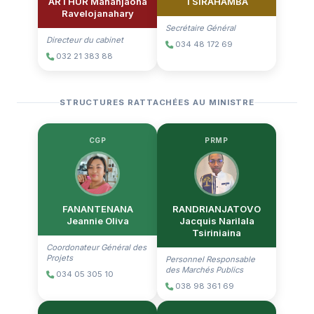
ARTHUR Mananjaona
TSIRAHAMBA
Ravelojanahary
Secrétaire Général
Directeur du cabinet
034 48 172 69
032 21 383 88
STRUCTURES RATTACHÉES AU MINISTRE
CGP
PRMP
FANANTENANA
RANDRIANJATOVO
Jeannie Oliva
Jacquis Narilala
Tsiriniaina
Coordonateur Général des
Projets
Personnel Responsable
des Marchés Publics
034 05 305 10
038 98 361 69