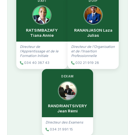
DAFI
DOIP
RATSIMBAZAFY
RANANJASON Laza
Tiana Annie
Julias
Directeur de
Directeur de l'Organisation
l'Apprentissage et de le
et de l'Insertion
Formation Initiale
Professionnelle
034 40 387 43
032 21 919 28
DEXAM
RANDRIANTSIVERY
Jean Rémi
Directeur des Examens
034 31 991 15