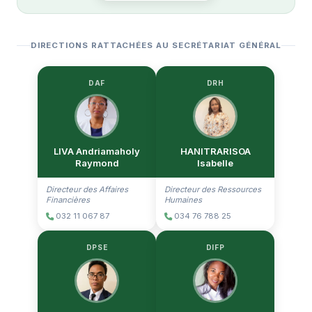
DIRECTIONS RATTACHÉES AU SECRÉTARIAT GÉNÉRAL
DAF
DRH
LIVA Andriamaholy
HANITRARISOA
Raymond
Isabelle
Directeur des Affaires
Directeur des Ressources
Financières
Humaines
032 11 067 87
034 76 788 25
DPSE
DIFP