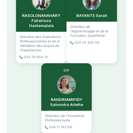
RASOLONANAHARY
BAYANTE Sarah
Faliarisoa
Hantamalala
Directeur de
l'Apprentissage et de la
Formation Qualifiante
Directeur des Evaluations
Professionnelles et de la
034 05 305 06
Validation des Acquis de
l'Expériences
033 79 664 70
DIP
RANDRIAMIFIDY
Sahondra Arlette
Directeur de l'Incubation
Professionnelle
034 11 192 69