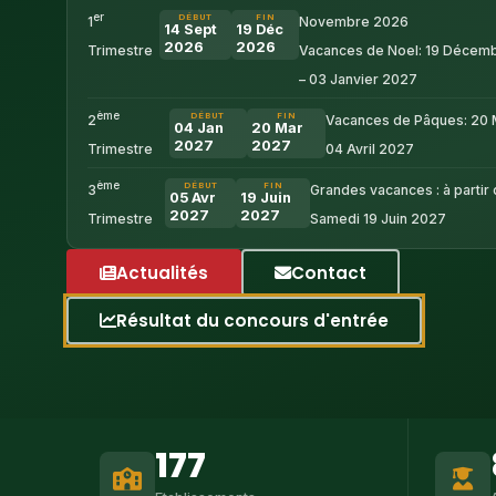
er
DÉBUT
FIN
1
Novembre 2026
14 Sept
19 Déc
2026
2026
Trimestre
Vacances de Noel: 19 Décem
– 03 Janvier 2027
ème
DÉBUT
FIN
2
Vacances de Pâques: 20 
04 Jan
20 Mar
2027
2027
Trimestre
04 Avril 2027
ème
DÉBUT
FIN
3
Grandes vacances : à partir
05 Avr
19 Juin
2027
2027
Trimestre
Samedi 19 Juin 2027
Actualités
Contact
Résultat du concours d'entrée
177