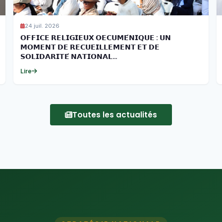
24 juil. 2026
𝗢𝗙𝗙𝗜𝗖𝗘 𝗥𝗘𝗟𝗜𝗚𝗜𝗘𝗨𝗫 𝗢𝗘𝗖𝗨𝗠𝗘́𝗡𝗜𝗤𝗨𝗘 : 𝗨𝗡
𝗠𝗢𝗠𝗘𝗡𝗧 𝗗𝗘 𝗥𝗘𝗖𝗨𝗘𝗜𝗟𝗟𝗘𝗠𝗘𝗡𝗧 𝗘𝗧 𝗗𝗘
𝗦𝗢𝗟𝗜𝗗𝗔𝗥𝗜𝗧𝗘́ 𝗡𝗔𝗧𝗜𝗢𝗡𝗔𝗟…
Lire
Toutes les actualités