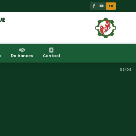
FR
UE
E
s
Doléances
Contact
02
/
08