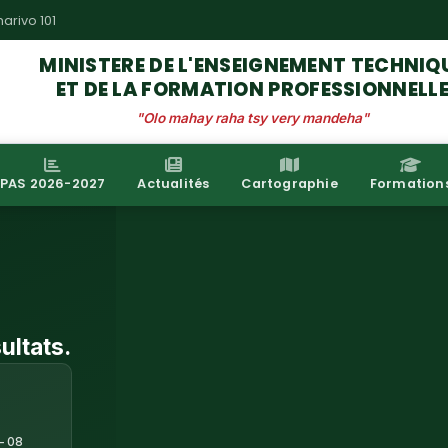
𝗟𝗘
arivo 101
𝗠𝗘𝗧𝗙𝗣
MINISTERE DE L'ENSEIGNEMENT TECHNIQ
𝗘𝗧
ET DE LA FORMATION PROFESSIONNELL
𝗟𝗔
"Olo mahay raha tsy very mandeha"
𝗝𝗜𝗖𝗔
PAS 2026-2027
Actualités
Cartographie
Formation
ultats.
E
– 08