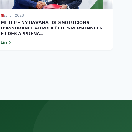
23 juil. 2026
𝗠𝗘𝗧𝗙𝗣 – 𝗡𝗬 𝗛𝗔𝗩𝗔𝗡𝗔 : 𝗗𝗘𝗦 𝗦𝗢𝗟𝗨𝗧𝗜𝗢𝗡𝗦
𝗗’𝗔𝗦𝗦𝗨𝗥𝗔𝗡𝗖𝗘 𝗔𝗨 𝗣𝗥𝗢𝗙𝗜𝗧 𝗗𝗘𝗦 𝗣𝗘𝗥𝗦𝗢𝗡𝗡𝗘𝗟𝗦
𝗘𝗧 𝗗𝗘𝗦 𝗔𝗣𝗣𝗥𝗘𝗡𝗔…
Lire