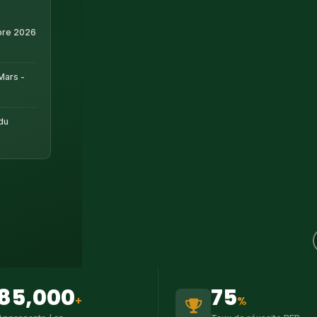
bre 2026
Mars -
 du
85,000
75
+
%