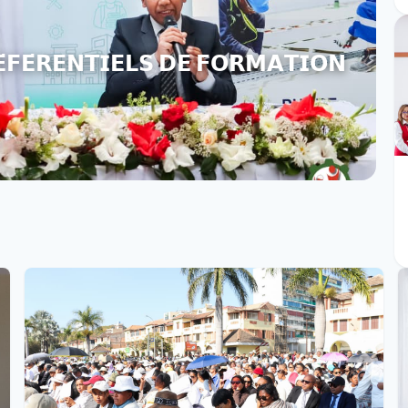
𝗘́𝗙𝗘́𝗥𝗘𝗡𝗧𝗜𝗘𝗟𝗦 𝗗𝗘 𝗙𝗢𝗥𝗠𝗔𝗧𝗜𝗢𝗡