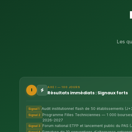
Les qu
AXE I — 100 JOURS
I
Résultats immédiats : Signaux forts
Audit institutionnel flash de 50 établissements (J+
Signal 1
Programme Filles Techniciennes — 1 000 bourses 
Signal 2
2026-2027
Forum national ETFP et lancement public du PAS 
Signal 3
Signature de 10 conventions d'alternance entrepr