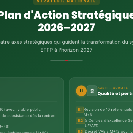
STRATÉGIE NATIONALE
Plan d'Action Stratégiqu
2026–2027
atre axes stratégiques qui guident la transformation du 
ETFP à l'horizon 2027
AXE II — QUALITÉ
II
Qualité et pert
30) avec livrable public
Révision de 10 référentiels
II.1
M+6
de subsistance dès la rentrée
5 Centres d'Excellence Se
II.2
UE/AFD
(J+45)
Décret VAE à M+12 pour cer
II.3
ises-établissements (J+60)