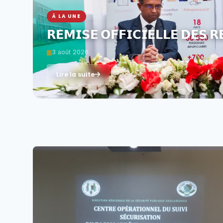
À LA UNE
𝗥𝗘𝗠𝗜𝗦𝗘 𝗢𝗙𝗙𝗜𝗖𝗜𝗘𝗟𝗟𝗘 𝗗𝗘𝗦 𝗥
3 août 2026
Lire la suite