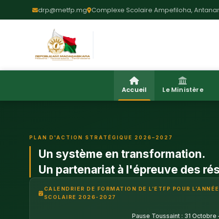
drp@metfp.mg
Complexe Scolaire Ampefiloha, Antanan
Accueil
Le Ministère
PLAN D'ACTION STRATÉGIQUE 2026–2027
Un système en transformation.
Un partenariat à l'épreuve des rés
CALENDRIER DE FORMATION DE L’ETFP POUR L’ANNÉ
SCOLAIRE 2026-2027
Pause Toussaint : 31 Octobre 